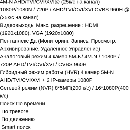
4M-N AHD/TVI/CVI/XVI@ (25к/с на канал)
1080P/1080N / 720P / AHD/TVI/CVI/XVI CVBS 960Н @
(25к/с на канал)
Видеовыходы Макс. разрешение : HDMI
(1920х1080), VGA (1920х1080)
Пентаплекс Да (Мониторинг, Запись, Просмотр,
Архивирование, Удаленное Управление)
Аналоговый режим 4 камер 5M-N/ 4M-N / 1080P /
720P AHD/TVI/CVI/XVI / CVBS 960Н
Гибридный режим работы (HVR) 4 камер 5M-N
AHD/TVI/CVI/XVI + 2 IP-камеры 1080P
Сетевой режим (NVR) 8*5МП(200 к/с) / 16*1080P(400
к/с)
Поиск По времени
По тревоге
По движению
Smart поиск